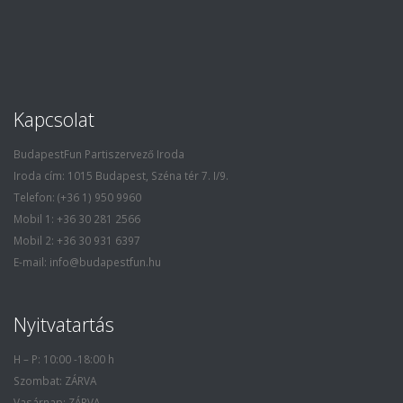
Kapcsolat
BudapestFun Partiszervező Iroda
Iroda cím: 1015 Budapest, Széna tér 7. I/9.
Telefon: (+36 1) 950 9960
Mobil 1: +36 30 281 2566
Mobil 2: +36 30 931 6397
E-mail: info@budapestfun.hu
Nyitvatartás
H – P: 10:00 -18:00 h
Szombat: ZÁRVA
Vasárnap: ZÁRVA