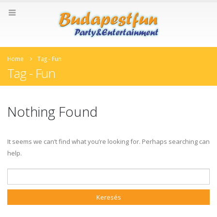
Home
Tag -
Fun
Tag - Fun
Nothing Found
It seems we can’t find what you’re looking for. Perhaps searching can
help.
Keresés: