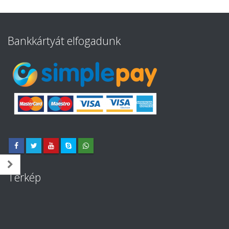
Bankkártyát elfogadunk
Térkép