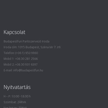
Kapcsolat
BudapestFun Partiszervező Iroda
Iroda cím: 1015 Budapest, Széna tér 7. I/9.
Telefon: (+36 1) 950 9960
Mobil 1: +36 30 281 2566
Mobil 2: +36 30 931 6397
E-mail: info@budapestfun.hu
Nyitvatartás
H – P: 10:00 -18:00 h
Szombat: ZÁRVA
Vasárnap: ZÁRVA