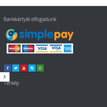
Bankkártyát elfogadunk
Térkép