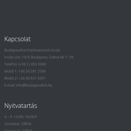
Kapcsolat
BudapestFun Partiszervező Iroda
Iroda cím: 1015 Budapest, Széna tér 7. I/9.
Telefon: (+36 1) 950 9960
Mobil 1: +36 30 281 2566
Mobil 2: +36 30 931 6397
E-mail: info@budapestfun.hu
Nyitvatartás
H – P: 10:00 -18:00 h
Szombat: ZÁRVA
Vasárnap: ZÁRVA