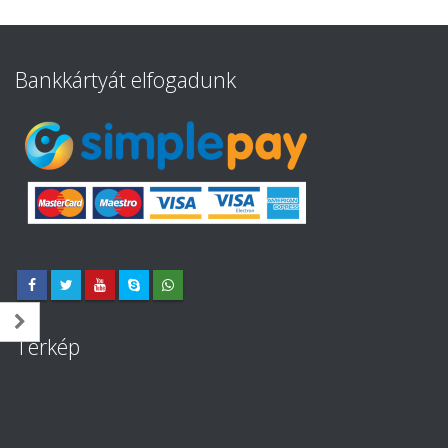
Bankkártyát elfogadunk
Térkép