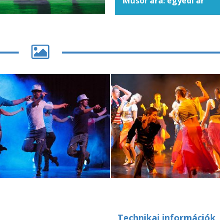
Műsor ára: egyedi ár
Technikai információk