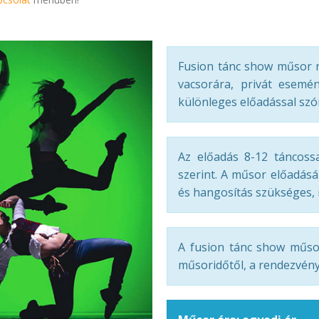
Fusion tánc show műsor r
vacsorára, privát esemén
különleges előadással szó
Az előadás 8-12 táncossa
szerint. A műsor előadás
és hangosítás szükséges, m
A fusion tánc show műso
műsoridőtől, a rendezvény 