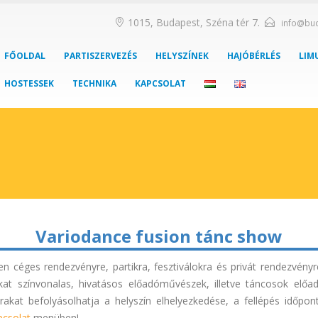
1015, Budapest, Széna tér 7.
info@bu
FŐOLDAL
PARTISZERVEZÉS
HELYSZÍNEK
HAJÓBÉRLÉS
LIM
HOSTESSEK
TECHNIKA
KAPCSOLAT
Variodance fusion tánc show
n céges rendezvényre, partikra, fesztiválokra és privát rendezvény
t színvonalas, hivatásos előadóművészek, illetve táncosok előa
árakat befolyásolhatja a helyszín elhelyezkedése, a fellépés időpo
pcsolat
menüben!