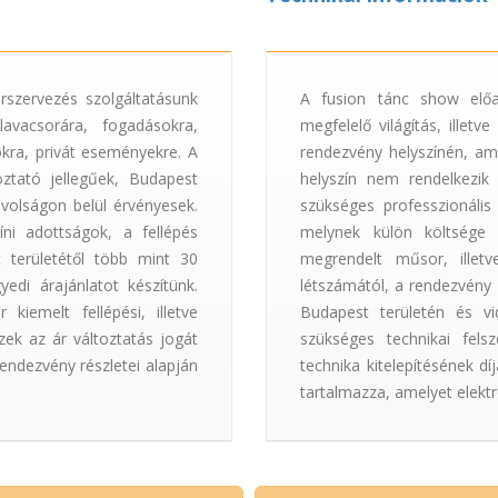
szervezés szolgáltatásunk
A fusion tánc show előad
avacsorára, fogadásokra,
megfelelő világítás, illet
okra, privát eseményekre. A
rendezvény helyszínén, am
ztató jellegűek, Budapest
helyszín nem rendelkezik
ávolságon belül érvényesek.
szükséges professzionális t
ni adottságok, a fellépés
melynek külön költsége 
 területétől több mint 30
megrendelt műsor, illetv
edi árajánlatot készítünk.
létszámától, a rendezvény 
 kiemelt fellépési, illetve
Budapest területén és vi
zek az ár változtatás jogát
szükséges technikai felsz
endezvény részletei alapján
technika kitelepítésének dí
tartalmazza, amelyet elekt