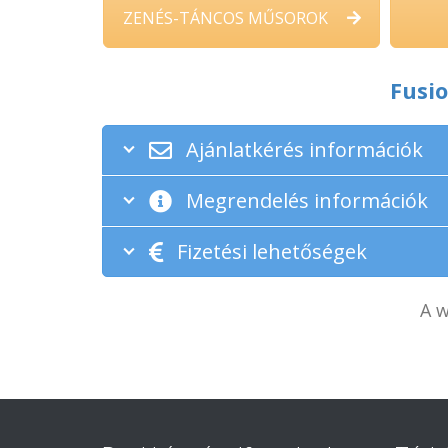
ZENÉS-TÁNCOS MŰSOROK
Fusi
Ajánlatkérés információk
Megrendelés információk
Fizetési lehetőségek
A w