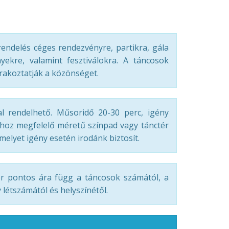
endelés céges rendezvényre, partikra, gála
yekre, valamint fesztiválokra. A táncosok
rakoztatják a közönséget.
l rendelhető. Műsoridő 20-30 perc, igény
ához megfelelő méretű színpad vagy tánctér
elyet igény esetén irodánk biztosít.
r pontos ára függ a táncosok számától, a
létszámától és helyszínétől.