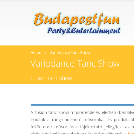
Home
Variodance Tánc Show
Variodance Tánc Show
Fusion tánc show
A fusion tánc show műsorrendelés elérhető bármilye
Irodánk a megrendelhető műsorokat és produkcióka
feltüntetett műsor árak tájékoztató jellegűek, az 
elkészítésével kapcsolatban várjuk érdeklődését a
Ka