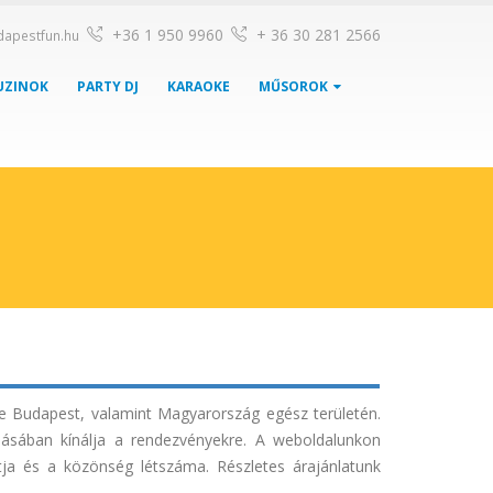
+36 1 950 9960
+ 36 30 281 2566
dapestfun.hu
UZINOK
PARTY DJ
KARAOKE
MŰSOROK
re Budapest, valamint Magyarország egész területén.
dásában kínálja a rendezvényekre. A weboldalunkon
ntja és a közönség létszáma. Részletes árajánlatunk