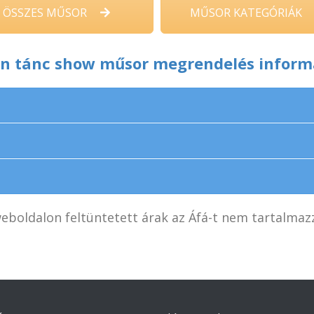
ÖSSZES MŰSOR
MŰSOR KATEGÓRIÁK
on tánc show műsor megrendelés inform
eboldalon feltüntetett árak az Áfá-t nem tartalmaz