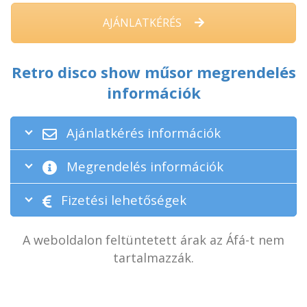
AJÁNLATKÉRÉS
Retro disco show műsor megrendelés
információk
Ajánlatkérés információk
Megrendelés információk
Fizetési lehetőségek
A weboldalon feltüntetett árak az Áfá-t nem
tartalmazzák.