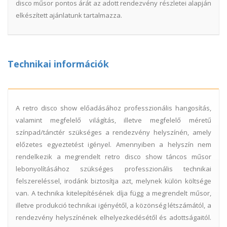
disco műsor pontos árát az adott rendezvény részletei alapján
elkészített ajánlatunk tartalmazza.
Technikai információk
A retro disco show előadásához professzionális hangosítás,
valamint megfelelő világítás, illetve megfelelő méretű
színpad/tánctér szükséges a rendezvény helyszínén, amely
előzetes egyeztetést igényel. Amennyiben a helyszín nem
rendelkezik a megrendelt retro disco show táncos műsor
lebonyolításához szükséges professzionális technikai
felszereléssel, irodánk biztosítja azt, melynek külön költsége
van. A technika kitelepítésének díja függ a megrendelt műsor,
illetve produkció technikai igényétől, a közönség létszámától, a
rendezvény helyszínének elhelyezkedésétől és adottságaitól.