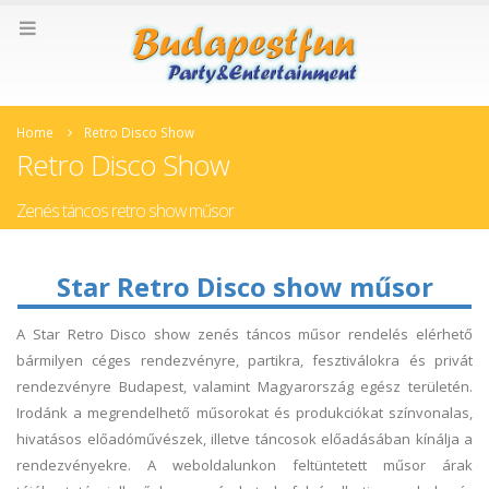
Home
Retro Disco Show
Retro Disco Show
Zenés táncos retro show műsor
Star Retro Disco show műsor
A Star Retro Disco show zenés táncos műsor rendelés elérhető
bármilyen céges rendezvényre, partikra, fesztiválokra és privát
rendezvényre Budapest, valamint Magyarország egész területén.
Irodánk a megrendelhető műsorokat és produkciókat színvonalas,
hivatásos előadóművészek, illetve táncosok előadásában kínálja a
rendezvényekre. A weboldalunkon feltüntetett műsor árak