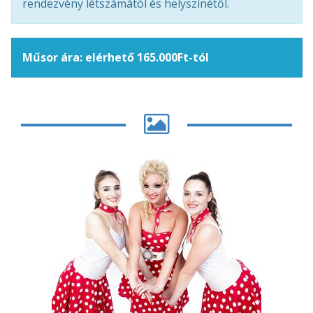
rendezvény létszámától és helyszínétől.
Műsor ára: elérhető 165.000Ft-tól