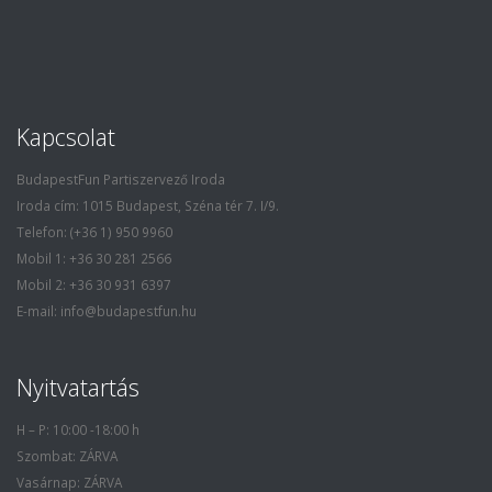
Kapcsolat
BudapestFun Partiszervező Iroda
Iroda cím: 1015 Budapest, Széna tér 7. I/9.
Telefon: (+36 1) 950 9960
Mobil 1: +36 30 281 2566
Mobil 2: +36 30 931 6397
E-mail: info@budapestfun.hu
Nyitvatartás
H – P: 10:00 -18:00 h
Szombat: ZÁRVA
Vasárnap: ZÁRVA