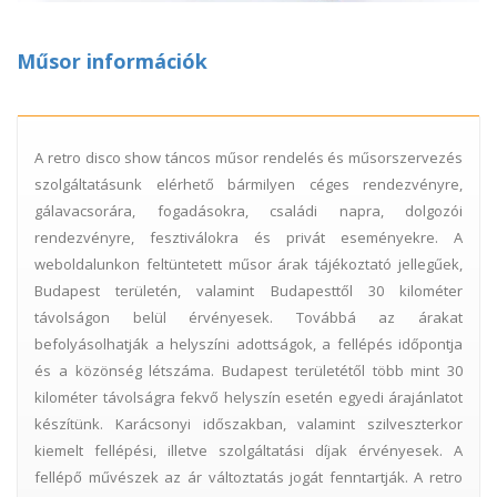
Műsor információk
A retro disco show táncos műsor rendelés és műsorszervezés
szolgáltatásunk elérhető bármilyen céges rendezvényre,
gálavacsorára, fogadásokra, családi napra, dolgozói
rendezvényre, fesztiválokra és privát eseményekre. A
weboldalunkon feltüntetett műsor árak tájékoztató jellegűek,
Budapest területén, valamint Budapesttől 30 kilométer
távolságon belül érvényesek. Továbbá az árakat
befolyásolhatják a helyszíni adottságok, a fellépés időpontja
és a közönség létszáma. Budapest területétől több mint 30
kilométer távolságra fekvő helyszín esetén egyedi árajánlatot
készítünk. Karácsonyi időszakban, valamint szilveszterkor
kiemelt fellépési, illetve szolgáltatási díjak érvényesek. A
fellépő művészek az ár változtatás jogát fenntartják. A retro