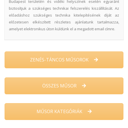
Budapest területén és vidéki helyszínek esetén egyaránt
biztosítjuk a szükséges technikai felszerelés kiszállítását. Az
előadáshoz szükséges technika kitelepítésének díját az
előzetesen elkészített részletes ajánlatunk tartalmazza,
amelyet elektronikus úton küldünk el a megadott email címre.
ZENÉS-TÁNCOS MŰSOROK
ÖSSZES MŰSOR
MŰSOR KATEGÓRIÁK