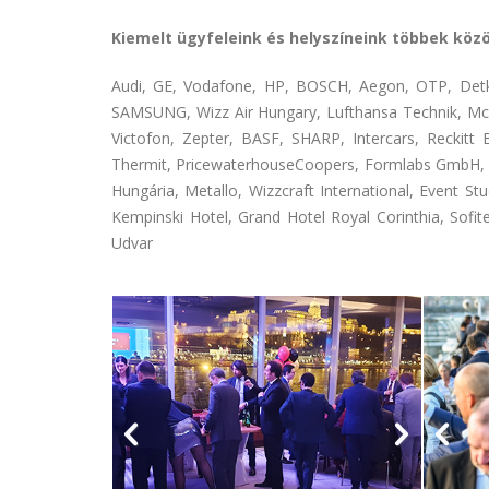
Kiemelt ügyfeleink és helyszíneink többek közö
Audi, GE, Vodafone, HP, BOSCH, Aegon, OTP, Detk
SAMSUNG, Wizz Air Hungary, Lufthansa Technik, McC
Victofon, Zepter, BASF, SHARP, Intercars, Reckit
Thermit, PricewaterhouseCoopers, Formlabs GmbH, M
Hungária, Metallo, Wizzcraft International, Event 
Kempinski Hotel, Grand Hotel Royal Corinthia, Sofit
Udvar