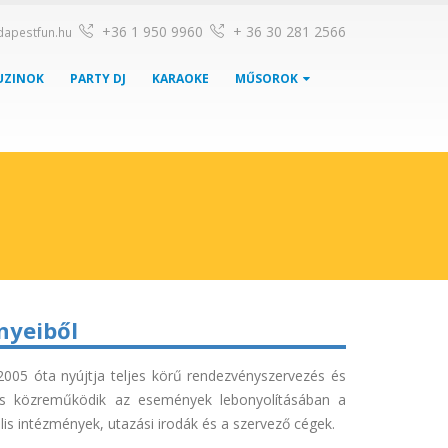
+36 1 950 9960
+ 36 30 281 2566
dapestfun.hu
UZINOK
PARTY DJ
KARAOKE
MŰSOROK
nyeiből
 2005 óta nyújtja teljes körű rendezvényszervezés és
 is közreműködik az események lebonyolításában a
is intézmények, utazási irodák és a szervező cégek.