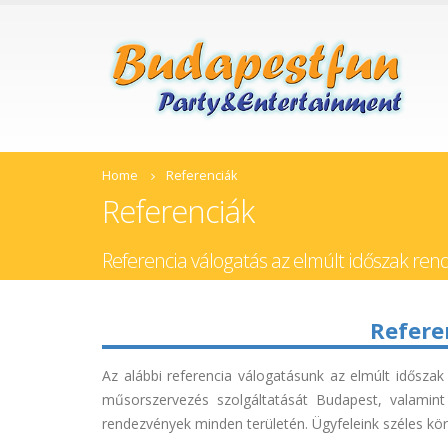
Home
Referenciák
Referenciák
Referencia válogatás az elmúlt időszak ren
Refere
Az alábbi referencia válogatásunk az elmúlt időszak
műsorszervezés szolgáltatását Budapest, valamin
rendezvények minden területén. Ügyfeleink széles kör