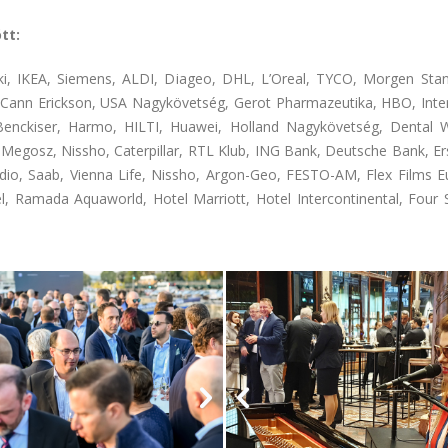
tt:
i, IKEA, Siemens, ALDI, Diageo, DHL, L’Oreal, TYCO, Morgen Sta
ann Erickson, USA Nagykövetség, Gerot Pharmazeutika, HBO, Interv
t Benckiser, Harmo, HILTI, Huawei, Holland Nagykövetség, Dental 
egosz, Nissho, Caterpillar, RTL Klub, ING Bank, Deutsche Bank, E
Studio, Saab, Vienna Life, Nissho, Argon-Geo, FESTO-AM, Flex Films
el, Ramada Aquaworld, Hotel Marriott, Hotel Intercontinental, Four 