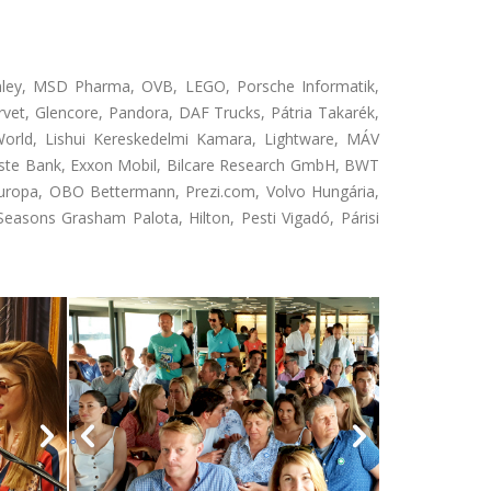
nley, MSD Pharma, OVB, LEGO, Porsche Informatik,
et, Glencore, Pandora, DAF Trucks, Pátria Takarék,
World, Lishui Kereskedelmi Kamara, Lightware, MÁV
rste Bank, Exxon Mobil, Bilcare Research GmbH, BWT
 Europa, OBO Bettermann, Prezi.com, Volvo Hungária,
Seasons Grasham Palota, Hilton, Pesti Vigadó, Párisi