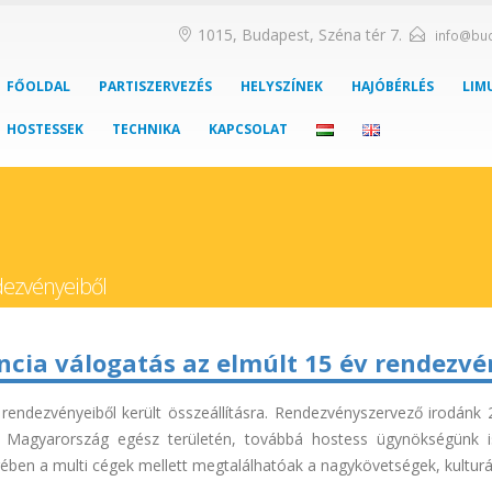
1015, Budapest, Széna tér 7.
info@bu
FŐOLDAL
PARTISZERVEZÉS
HELYSZÍNEK
HAJÓBÉRLÉS
LIM
HOSTESSEK
TECHNIKA
KAPCSOLAT
dezvényeiből
ncia válogatás az elmúlt 15 év rendezvé
 rendezvényeiből került összeállításra. Rendezvényszervező irodánk
t Magyarország egész területén, továbbá hostess ügynökségünk
ében a multi cégek mellett megtalálhatóak a nagykövetségek, kulturál