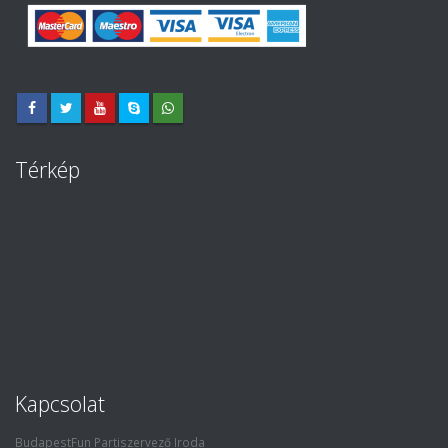
Térkép
Kapcsolat
BudapestFun Partiszervező Iroda