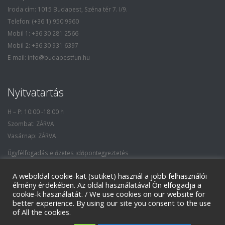
Iroda cím: 1015 Budapest, Széna tér 7. I/9.
Telefon: (+36 1) 950 9960
Mobil 1: +36 30 281 2566
Mobil 2: +36 30 931 6397
E-mail: info@budapestfun.hu
Nyitvatartás
H – P: 10:00 -18:00 h
Szombat: ZÁRVA
Vasárnap: ZÁRVA
Ügyfélfogadás előzetes időpontegyeztetés
alapján, igény esetén a nyitvatartási óráktól
A weboldal cookie-kat (sütiket) használ a jobb felhasználói
eltérő időpontban is.
élmény érdekében. Az oldal használatával Ön elfogadja a
cookie-k használatát. / We use cookies on our website for
better experience. By using our site you consent to the use
of All the cookies.