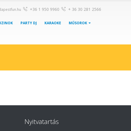
+36 1 950 9960
+ 36 30 281 2566
dapestfun.hu
UZINOK
PARTY DJ
KARAOKE
MŰSOROK
Nyitvatartás