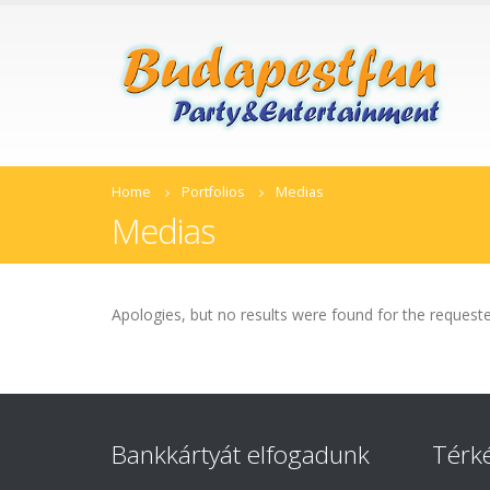
Home
Portfolios
Medias
Medias
Apologies, but no results were found for the requeste
Bankkártyát elfogadunk
Térk