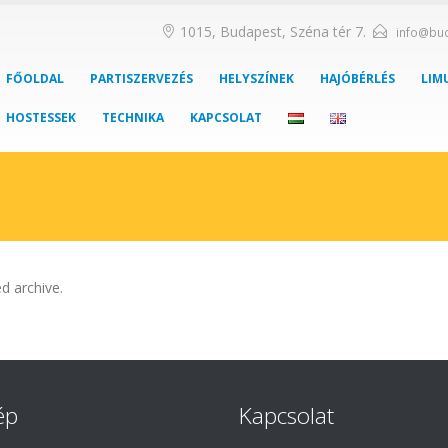
1015, Budapest, Széna tér 7.
info@bu
FŐOLDAL
PARTISZERVEZÉS
HELYSZÍNEK
HAJÓBÉRLÉS
LIM
HOSTESSEK
TECHNIKA
KAPCSOLAT
d archive.
ép
Kapcsolat