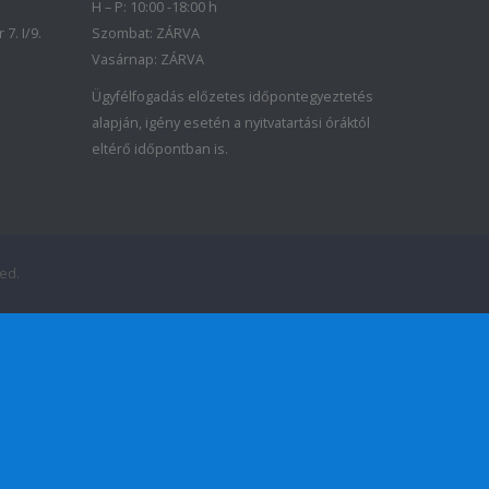
H – P: 10:00 -18:00 h
7. I/9.
Szombat: ZÁRVA
Vasárnap: ZÁRVA
Ügyfélfogadás előzetes időpontegyeztetés
alapján, igény esetén a nyitvatartási óráktól
eltérő időpontban is.
ed.