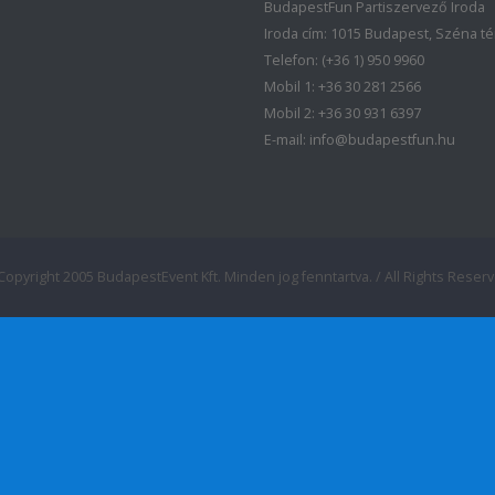
BudapestFun Partiszervező Iroda
Iroda cím: 1015 Budapest, Széna tér 
Telefon: (+36 1) 950 9960
Mobil 1: +36 30 281 2566
Mobil 2: +36 30 931 6397
E-mail: info@budapestfun.hu
Copyright 2005 BudapestEvent Kft. Minden jog fenntartva. / All Rights Reserv