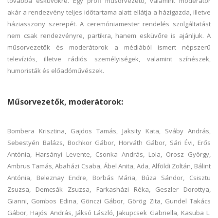
továbbá esküvőkre. Egy profi műsorvezető, valamint moderátor
akár a rendezvény teljes időtartama alatt ellátja a házigazda, illetve
háziasszony szerepét. A ceremóniamester rendelés szolgáltatást
nem csak rendezvényre, partikra, hanem esküvőre is ajánljuk. A
műsorvezetők és moderátorok a médiából ismert népszerű
televíziós, illetve rádiós személyiségek, valamint színészek,
humoristák és előadóművészek.
Műsorvezetők, moderátorok:
Bombera Krisztina, Gajdos Tamás, Jaksity Kata, Sváby András,
Sebestyén Balázs, Bochkor Gábor, Horváth Gábor, Sári Évi, Erős
Antónia, Harsányi Levente, Csonka András, Lola, Orosz György,
Ambrus Tamás, Abaházi Csaba, Ábel Anita, Ada, Alföldi Zoltán, Bálint
Antónia, Beleznay Endre, Borbás Mária, Búza Sándor, Csisztu
Zsuzsa, Demcsák Zsuzsa, Farkasházi Réka, Geszler Dorottya,
Gianni, Gombos Edina, Gönczi Gábor, Görög Zita, Gundel Takács
Gábor, Hajós András, Jáksó László, Jakupcsek Gabriella, Kasuba L.