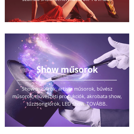
Show műsorok
Show műsorok, artista műsorok, bűvész
műsorok, művészeti produkciók, akrobata show,
tűzzsonglőrök, LED show. TOVÁBB..