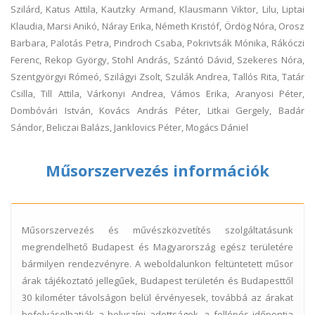
Szilárd, Katus Attila, Kautzky Armand, Klausmann Viktor, Lilu, Liptai
Klaudia, Marsi Anikó, Náray Erika, Németh Kristóf, Ördög Nóra, Orosz
Barbara, Palotás Petra, Pindroch Csaba, Pokrivtsák Mónika, Rákóczi
Ferenc, Rekop György, Stohl András, Szántó Dávid, Szekeres Nóra,
Szentgyörgyi Rómeó, Szilágyi Zsolt, Szulák Andrea, Tallós Rita, Tatár
Csilla, Till Attila, Várkonyi Andrea, Vámos Erika, Aranyosi Péter,
Dombóvári István, Kovács András Péter, Litkai Gergely, Badár
Sándor, Beliczai Balázs, Janklovics Péter, Mogács Dániel
Műsorszervezés információk
Műsorszervezés és művészközvetítés szolgáltatásunk
megrendelhető Budapest és Magyarország egész területére
bármilyen rendezvényre. A weboldalunkon feltüntetett műsor
árak tájékoztató jellegűek, Budapest területén és Budapesttől
30 kilométer távolságon belül érvényesek, továbbá az árakat
befolyásolhatják a helyszíni adottságok, a fellépés időpontja