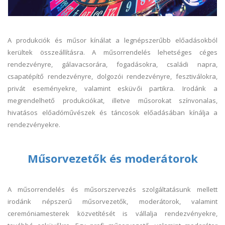
A produkciók és műsor kínálat a legnépszerűbb előadásokból
kerültek összeállításra. A műsorrendelés lehetséges céges
rendezvényre, gálavacsorára, fogadásokra, családi napra,
csapatépítő rendezvényre, dolgozói rendezvényre, fesztiválokra,
privát eseményekre, valamint esküvői partikra. Irodánk a
megrendelhető produkciókat, illetve műsorokat színvonalas,
hivatásos előadóművészek és táncosok előadásában kínálja a
rendezvényekre.
Műsorvezetők és moderátorok
A műsorrendelés és műsorszervezés szolgáltatásunk mellett
irodánk népszerű műsorvezetők, moderátorok, valamint
ceremóniamesterek közvetítését is vállalja rendezvényekre,