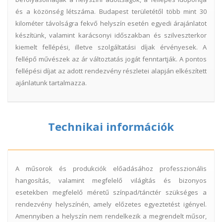
és a közönség létszáma. Budapest területétől több mint 30
kilométer távolságra fekvő helyszín esetén egyedi árajánlatot
készítünk, valamint karácsonyi időszakban és szilveszterkor
kiemelt fellépési, illetve szolgáltatási díjak érvényesek. A
fellépő művészek az ár változtatás jogát fenntartják. A pontos
fellépési díjat az adott rendezvény részletei alapján elkészített
ajánlatunk tartalmazza.
Technikai információk
A műsorok és produkciók előadásához professzionális
hangosítás, valamint megfelelő világítás és bizonyos
esetekben megfelelő méretű színpad/tánctér szükséges a
rendezvény helyszínén, amely előzetes egyeztetést igényel.
Amennyiben a helyszín nem rendelkezik a megrendelt műsor,