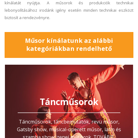
kínálatát nyújtja. A műsorok és produkciók technikai
lebonyolításához irodánk igény esetén minden technikai eszközt
biztosít a rendezvényre.
Műsor kínálatunk az alábbi
kategóriákban rendelhető
Táncműsorok
Táncműsorok, táncbemutatók, revü műsor,
Gatsby show, musical-operett műsor, latin és
szamba show, zenei műsorok. TOVÁBB..