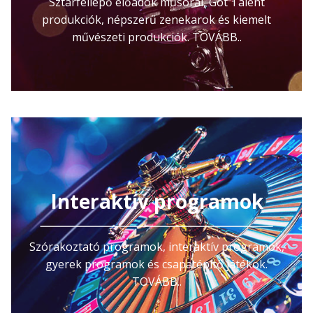
Sztárfellépő előadók műsorai, Got Talent
produkciók, népszerű zenekarok és kiemelt
művészeti produkciók. TOVÁBB..
Interaktív programok
Szórakoztató programok, interaktív programok,
gyerek programok és csapatépítő játékok.
TOVÁBB..