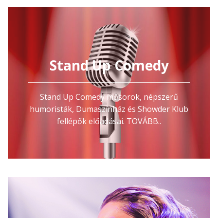
Stand Up Comedy
Stand Up Comedy műsorok, népszerű
humoristák, Dumaszínház és Showder Klub
fellépők előadásai. TOVÁBB..