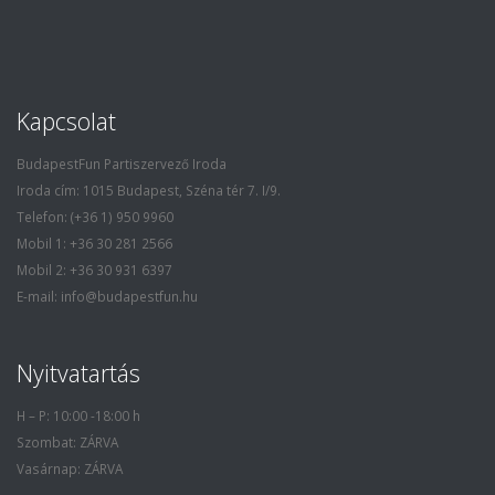
Kapcsolat
BudapestFun Partiszervező Iroda
Iroda cím: 1015 Budapest, Széna tér 7. I/9.
Telefon: (+36 1) 950 9960
Mobil 1: +36 30 281 2566
Mobil 2: +36 30 931 6397
E-mail: info@budapestfun.hu
Nyitvatartás
H – P: 10:00 -18:00 h
Szombat: ZÁRVA
Vasárnap: ZÁRVA