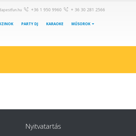
+36 1 950 9960
+ 36 30 281 2566
dapestfun.hu
UZINOK
PARTY DJ
KARAOKE
MŰSOROK
Nyitvatartás