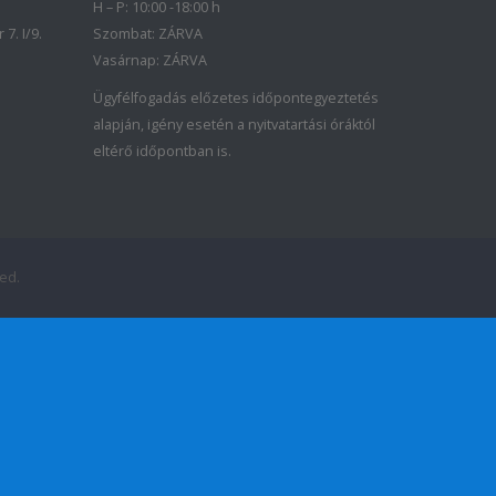
H – P: 10:00 -18:00 h
7. I/9.
Szombat: ZÁRVA
Vasárnap: ZÁRVA
Ügyfélfogadás előzetes időpontegyeztetés
alapján, igény esetén a nyitvatartási óráktól
eltérő időpontban is.
ed.