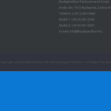
BudapestFun Partiszervező Iroda
Iroda cím: 1015 Budapest, Széna tér 
Telefon: (+36 1) 950 9960
Mobil 1: +36 30 281 2566
Mobil 2: +36 30 931 6397
E-mail: info@budapestfun.hu
Copyright 2005 BudapestEvent Kft. Minden jog fenntartva. / All Rights Reserv