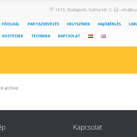
1015, Budapest, Széna tér 7.
info@bu
FŐOLDAL
PARTISZERVEZÉS
HELYSZÍNEK
HAJÓBÉRLÉS
LIM
HOSTESSEK
TECHNIKA
KAPCSOLAT
d archive.
ép
Kapcsolat