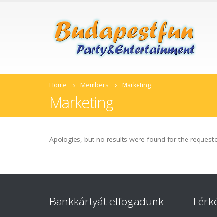
Home
Members
Marketing
Marketing
Apologies, but no results were found for the requeste
Bankkártyát elfogadunk
Térk