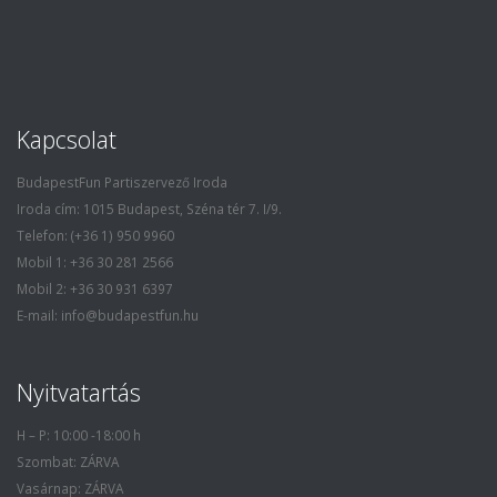
Kapcsolat
BudapestFun Partiszervező Iroda
Iroda cím: 1015 Budapest, Széna tér 7. I/9.
Telefon: (+36 1) 950 9960
Mobil 1: +36 30 281 2566
Mobil 2: +36 30 931 6397
E-mail: info@budapestfun.hu
Nyitvatartás
H – P: 10:00 -18:00 h
Szombat: ZÁRVA
Vasárnap: ZÁRVA