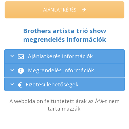
AJÁNLATKÉRÉS
Brothers artista trió show
megrendelés információk
Ajánlatkérés információk
Megrendelés információk
Fizetési lehetőségek
A weboldalon feltüntetett árak az Áfá-t nem
tartalmazzák.