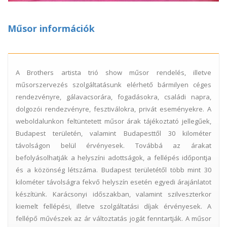
Műsor információk
A Brothers artista trió show műsor rendelés, illetve
műsorszervezés szolgáltatásunk elérhető bármilyen céges
rendezvényre, gálavacsorára, fogadásokra, családi napra,
dolgozói rendezvényre, fesztiválokra, privát eseményekre. A
weboldalunkon feltüntetett műsor árak tájékoztató jellegűek,
Budapest területén, valamint Budapesttől 30 kilométer
távolságon belül érvényesek. Továbbá az árakat
befolyásolhatják a helyszíni adottságok, a fellépés időpontja
és a közönség létszáma. Budapest területétől több mint 30
kilométer távolságra fekvő helyszín esetén egyedi árajánlatot
készítünk. Karácsonyi időszakban, valamint szilveszterkor
kiemelt fellépési, illetve szolgáltatási díjak érvényesek. A
fellépő művészek az ár változtatás jogát fenntartják. A műsor