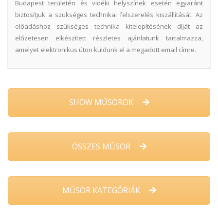
Budapest területén és vidéki helyszínek esetén egyaránt
biztosítjuk a szükséges technikai felszerelés kiszállítását. Az
előadáshoz szükséges technika kitelepítésének díját az
előzetesen elkészített részletes ajánlatunk tartalmazza,
amelyet elektronikus úton küldünk el a megadott email címre.
SHOW MŰSOROK
ÖSSZES MŰSOR
MŰSOR KATEGÓRIÁK