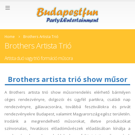
Home
Brothers Artista Trió
Brothers Artista Trió
Artista duó vagy trió formáció műsora
Brothers artista trió show műsor
A Brothers artista trió show műsorrendelés elérhető bármilyen
céges rendezvényre, dolgozói és ügyfél partikra, családi nap
rendezvényre, gálavacsorára, továbbá fesztiválokra és privát
rendezvényekre Budapest, valamint Magyarország egész területén.
Irodánk a megrendelhető műsorokat, illetve produkciókat
színvonalas, hivatásos előadóművészek előadásában kínálja a