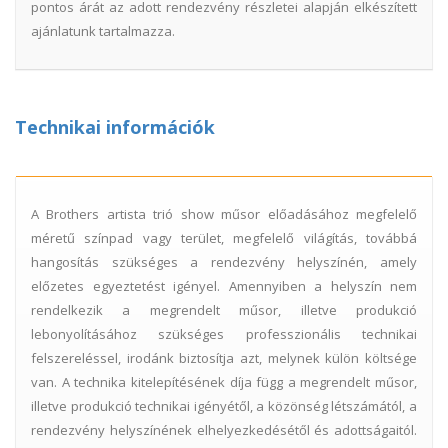
pontos árát az adott rendezvény részletei alapján elkészített
ajánlatunk tartalmazza.
Technikai információk
A Brothers artista trió show műsor előadásához megfelelő
méretű színpad vagy terület, megfelelő világítás, továbbá
hangosítás szükséges a rendezvény helyszínén, amely
előzetes egyeztetést igényel. Amennyiben a helyszín nem
rendelkezik a megrendelt műsor, illetve produkció
lebonyolításához szükséges professzionális technikai
felszereléssel, irodánk biztosítja azt, melynek külön költsége
van. A technika kitelepítésének díja függ a megrendelt műsor,
illetve produkció technikai igényétől, a közönség létszámától, a
rendezvény helyszínének elhelyezkedésétől és adottságaitól.