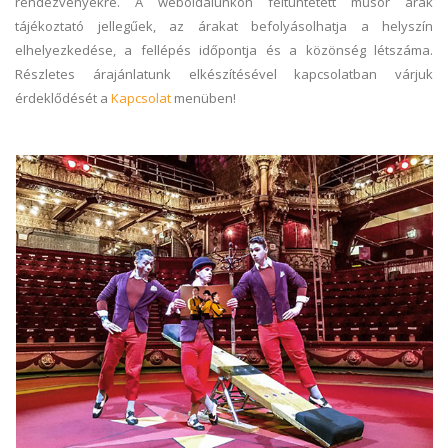
rendezvényekre. A weboldalunkon feltüntetett műsor árak
tájékoztató jellegűek, az árakat befolyásolhatja a helyszín
elhelyezkedése, a fellépés időpontja és a közönség létszáma.
Részletes árajánlatunk elkészítésével kapcsolatban várjuk
érdeklődését a
Kapcsolat
menüben!