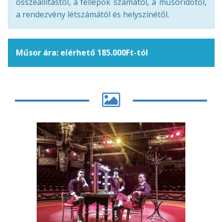
összeállítástól, a fellépők számától, a műsoridőtől,
a rendezvény létszámától és helyszínétől.
Műsor ára: elérhető 185.000Ft-tól